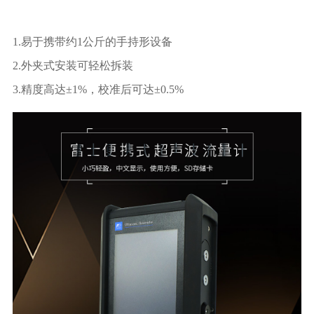
1.易于携带约1公斤的手持形设备
2.外夹式安装可轻松拆装
3.精度高达±1%，校准后可达±0.5%